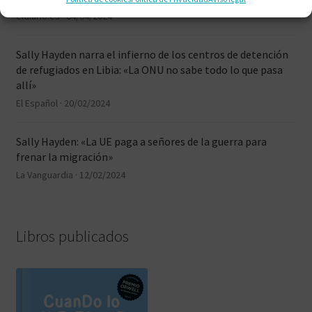
eldiario.es
·
04/04/2024
Sally Hayden narra el infierno de los centros de detención
de refugiados en Libia: «La ONU no sabe todo lo que pasa
allí»
El Español
·
20/02/2024
Sally Hayden: «La UE paga a señores de la guerra para
frenar la migración»
La Vanguardia
·
12/02/2024
Libros publicados