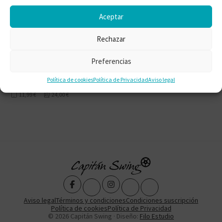
Aceptar
Rechazar
Preferencias
Ciudadano Welles
Orson Welles
Política de cookies
Política de Privacidad
Aviso legal
11,99
€
24,00
€
Aviso legal
Términos y condiciones
Condiciones suscripción
Política de cookies
Política de Privacidad
© 2026 Capitán Swing · Diseño:
Filo Estudio